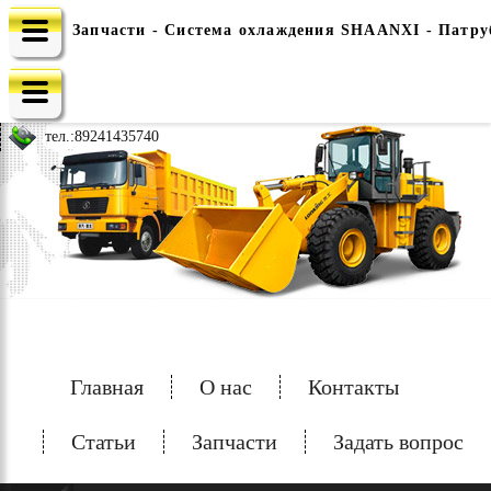
Запчасти - Система охлаждения SHAANXI - Патру
e-mail: china-spec@inbox.ru
тел.:
89241435740
Главная
О нас
Контакты
Статьи
Запчасти
Задать вопрос