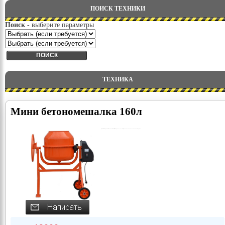
ПОИСК ТЕХНИКИ
Поиск
- выберите параметры
ТЕХНИКА
Мини бетономешалка 160л
https://www.alibaba.com/product-detail/160L-200L-stand-mixers-small-portable_60276732171.html?spm=a2700.7724838.2017115.62.38293ac7ZQ7VRL