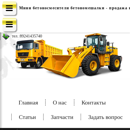
Мини бетоносмесители бетономешалки - продажа 
e-mail: china-spec@inbox.ru
тел.:
89241435740
Главная
О нас
Контакты
Статьи
Запчасти
Задать вопрос