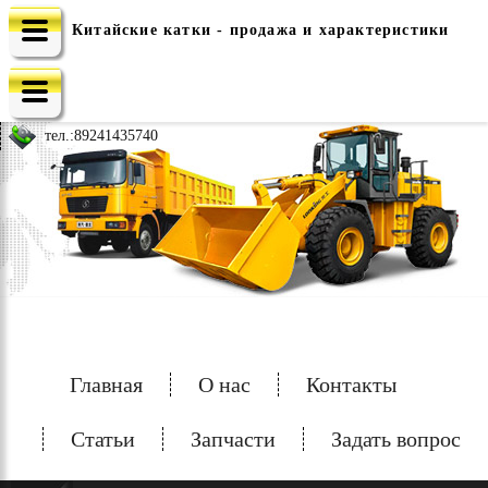
Китайские катки - продажа и характеристики
e-mail: china-spec@inbox.ru
тел.:
89241435740
Главная
О нас
Контакты
Статьи
Запчасти
Задать вопрос