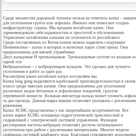
Среди множества дорожной техники нельзя не отметить катки – маши
для уплотнения грунта или асфальта. Именно они помогают создать
инфраструктуру страны. Мы продаем китайские катки. Они
зарекомендовали себя надежностью и простотой в обслуживании.
Управление китайскими катками не отличается от российского.
Среди поставляемых из Китая катков можно выделить следующие:
Пневмокатки – катки в которых в колесных парах стоят шины. Они
предназначены для мягкой утрамбовки
Двух вальцовые И трехвальцовые. Трехвальцовые состоят из вальцов н
одной оси
Вибрационные – с вибрирующим вальцом. Это сделано для лучшего
уплотнения и работ за один раз.
Рассмотрим какие китайские катки поставляем мы.
Катки long gong выделяются наибольшей производительностью в своем
классе среди тяжелых катков. Они предназначены для уплотнения
различных видов бетонных и асфальтовых покрытий, грунтов
переменной вязкости. Большая амплитуда вальца может уложить асфаль
за два прохода. Данная марка машин позволяет укатывать с различным
режимами.
Катки XCMG представлены у нас широчайшим ассортиментом. Все
катки марки XCMG оснащены гидростатической трансмиссией и
гидравликой с электрической системой управления. Функция
регулировки частоты вибрации позволяет достичь оптимального
уплотнения при работе с различными материалами. Многие модели
снабжены системой крабового хода. Благодаря стеклянному исполнени