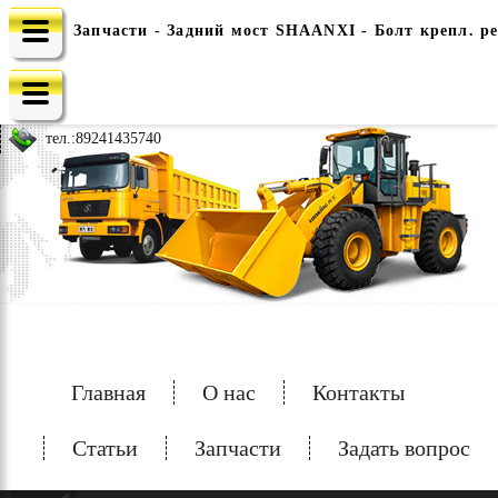
Запчасти - Задний мост SHAANXI - Болт крепл. ре
e-mail: china-spec@inbox.ru
тел.:
89241435740
Главная
О нас
Контакты
Статьи
Запчасти
Задать вопрос