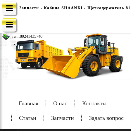
Запчасти - Кабина SHAANXI - Щеткодержатель 81.
e-mail: china-spec@inbox.ru
тел.:
89241435740
Главная
О нас
Контакты
Статьи
Запчасти
Задать вопрос