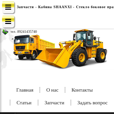
Запчасти - Кабина SHAANXI - Стекло боковое пр
e-mail: china-spec@inbox.ru
тел.:
89241435740
Главная
О нас
Контакты
Статьи
Запчасти
Задать вопрос