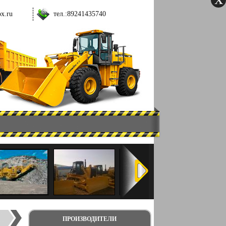
ox.ru
тел.:
89241435740
ПРОИЗВОДИТЕЛИ