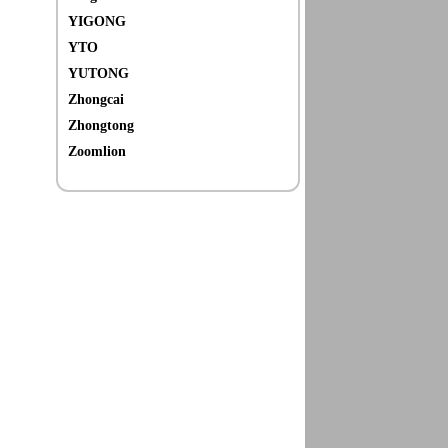
YIGONG
YTO
YUTONG
Zhongcai
Zhongtong
Zoomlion