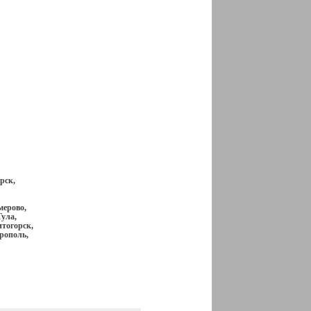
рск,
мерово,
ула,
итогорск,
рополь,