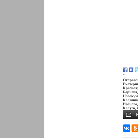
";
Отправля
Екатерин
Краснояр
Барнаул,
Новокузн
Калининг
Иваново,
Калуга, 