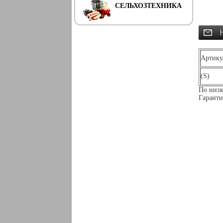
СЕЛЬХОЗТЕХНИКА
Артику
(S)
По низк
Гаранти