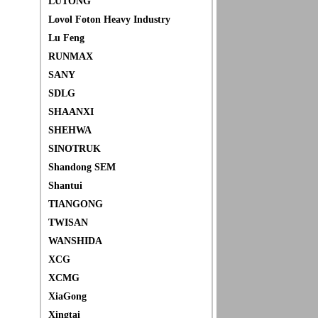
LUTONG
Lovol Foton Heavy Industry
Lu Feng
RUNMAX
SANY
SDLG
SHAANXI
SHEHWA
SINOTRUK
Shandong SEM
Shantui
TIANGONG
TWISAN
WANSHIDA
XCG
XCMG
XiaGong
Xingtai