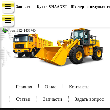
Запчасти - Кузов SHAANXI - Шестерня ведущая с
e-mail: china-spec@inbox.ru
тел.:
89241435740
Главная
О нас
Контакты
Статьи
Запчасти
Задать вопрос