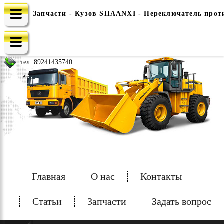
Запчасти - Кузов SHAANXI - Переключатель прот
e-mail: china-spec@inbox.ru
тел.:
89241435740
Главная
О нас
Контакты
Статьи
Запчасти
Задать вопрос