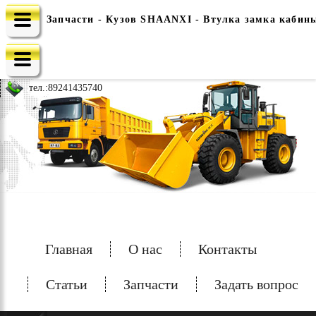
Запчасти - Кузов SHAANXI - Втулка замка кабины
e-mail: china-spec@inbox.ru
тел.:
89241435740
Главная
О нас
Контакты
Статьи
Запчасти
Задать вопрос