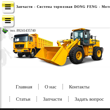
Запчасти - Система тормозная DONG FENG - Мото
e-mail: china-spec@inbox.ru
тел.:
89241435740
Главная
О нас
Контакты
Статьи
Запчасти
Задать вопрос