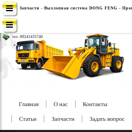
Запчасти - Выхлопная система DONG FENG - Прок
e-mail: china-spec@inbox.ru
тел.:
89241435740
Главная
О нас
Контакты
Статьи
Запчасти
Задать вопрос