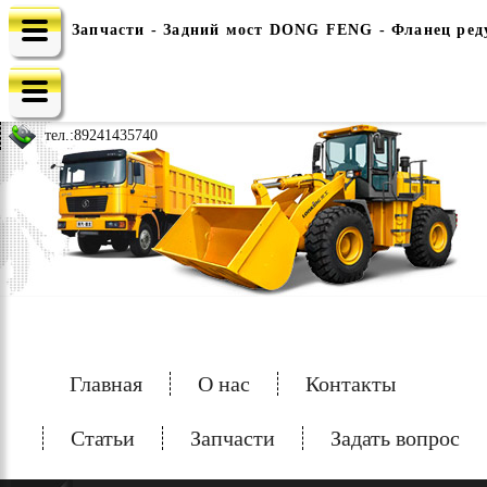
Запчасти - Задний мост DONG FENG - Фланец реду
e-mail: china-spec@inbox.ru
тел.:
89241435740
Главная
О нас
Контакты
Статьи
Запчасти
Задать вопрос