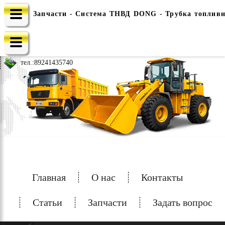
Запчасти - Система ТНВД DONG - Трубка топлив
e-mail: china-spec@inbox.ru
тел.:
89241435740
Главная
О нас
Контакты
Статьи
Запчасти
Задать вопрос