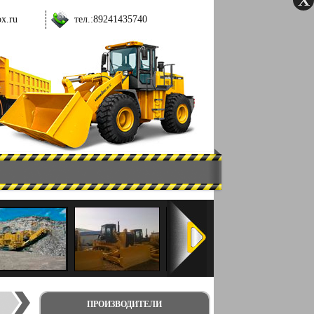
ox.ru
тел.:
89241435740
ПРОИЗВОДИТЕЛИ