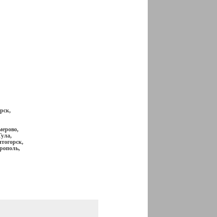
рск,
мерово,
ула,
итогорск,
рополь,