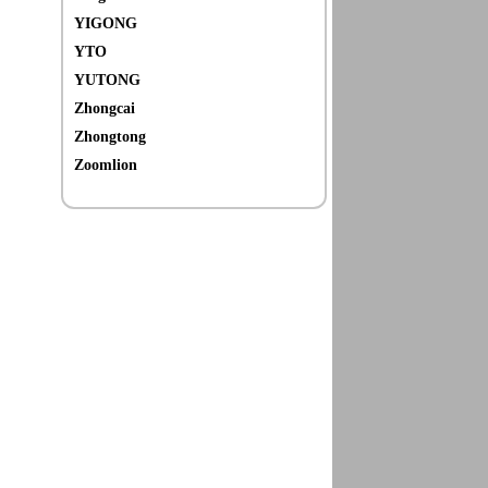
YIGONG
YTO
YUTONG
Zhongcai
Zhongtong
Zoomlion