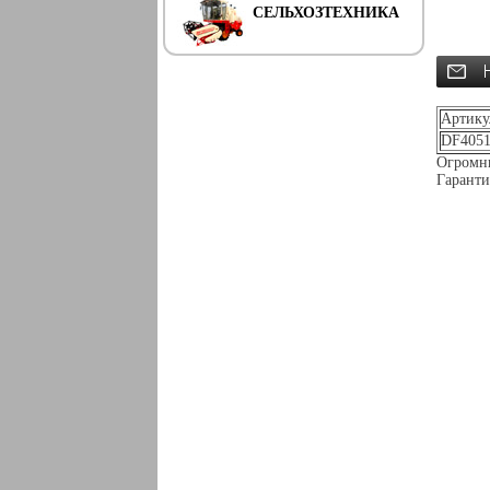
СЕЛЬХОЗТЕХНИКА
Артику
DF4051
Огромны
Гаранти