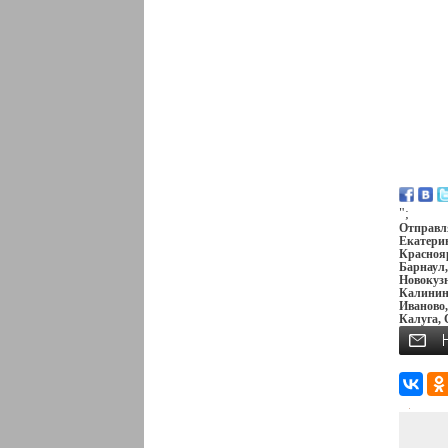
";
Отправля
Екатерин
Краснояр
Барнаул,
Новокузн
Калининг
Иваново,
Калуга, 