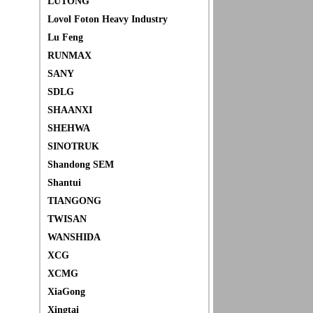
LUTONG
Lovol Foton Heavy Industry
Lu Feng
RUNMAX
SANY
SDLG
SHAANXI
SHEHWA
SINOTRUK
Shandong SEM
Shantui
TIANGONG
TWISAN
WANSHIDA
XCG
XCMG
XiaGong
Xingtai