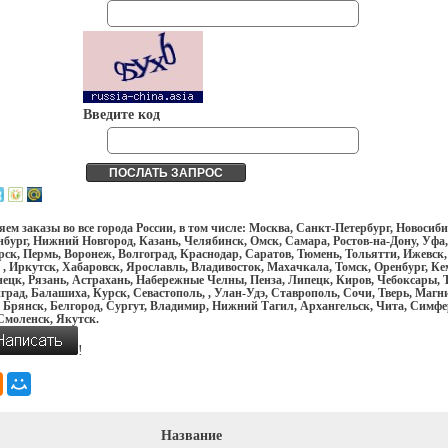
Введите код
ем заказы во все города России, в том числе: Москва, Санкт-Петербург, Новосиби
бург, Нижний Новгород, Казань, Челябинск, Омск, Самара, Ростов-на-Дону, Уфа,
ск, Пермь, Воронеж, Волгоград, Краснодар, Саратов, Тюмень, Тольятти, Ижевск,
 , Иркутск, Хабаровск, Ярославль, Владивосток, Махачкала, Томск, Оренбург, Ке
ецк, Рязань, Астрахань, Набережные Челны, Пенза, Липецк, Киров, Чебоксары, Т
рад, Балашиха, Курск, Севастополь, , Улан-Удэ, Ставрополь, Сочи, Тверь, Магн
 Брянск, Белгород, Сургут, Владимир, Нижний Тагил, Архангельск, Чита, Симфе
Смоленск, Якутск.
!
Название