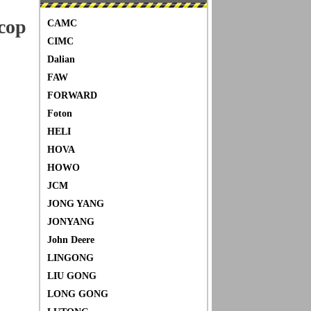
сор
CAMC
CIMC
Dalian
FAW
FORWARD
Foton
HELI
HOVA
HOWO
JCM
JONG YANG
JONYANG
John Deere
LINGONG
LIU GONG
LONG GONG