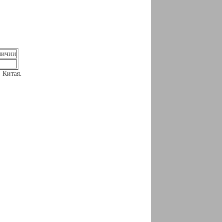
личии
 Китая.