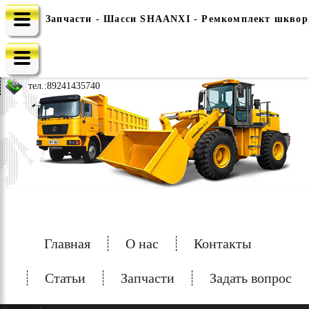
Запчасти - Шасси SHAANXI - Ремкомплект шкворн
e-mail: china-spec@inbox.ru
тел.:
89241435740
Главная
О нас
Контакты
Статьи
Запчасти
Задать вопрос