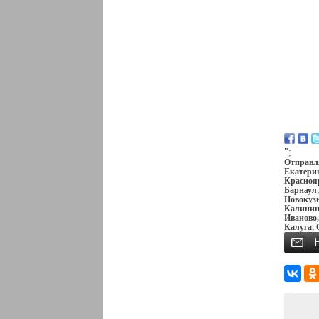
";
Отправля
Екатерин
Краснояр
Барнаул,
Новокузн
Калининг
Иваново,
Калуга, 