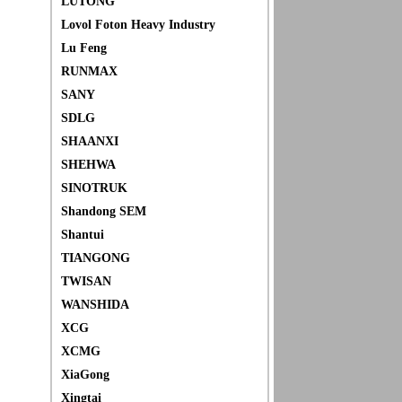
LUTONG
Lovol Foton Heavy Industry
Lu Feng
RUNMAX
SANY
SDLG
SHAANXI
SHEHWA
SINOTRUK
Shandong SEM
Shantui
TIANGONG
TWISAN
WANSHIDA
XCG
XCMG
XiaGong
Xingtai