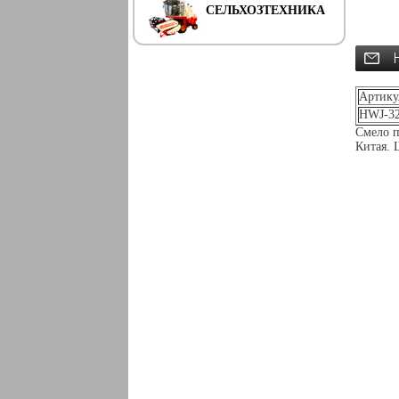
СЕЛЬХОЗТЕХНИКА
Артику
HWJ-32
Смело п
Китая. 