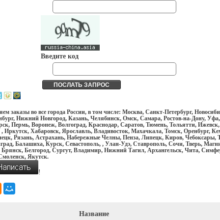
Введите код
ем заказы во все города России, в том числе: Москва, Санкт-Петербург, Новосиби
бург, Нижний Новгород, Казань, Челябинск, Омск, Самара, Ростов-на-Дону, Уфа,
ск, Пермь, Воронеж, Волгоград, Краснодар, Саратов, Тюмень, Тольятти, Ижевск,
 , Иркутск, Хабаровск, Ярославль, Владивосток, Махачкала, Томск, Оренбург, Ке
ецк, Рязань, Астрахань, Набережные Челны, Пенза, Липецк, Киров, Чебоксары, Т
рад, Балашиха, Курск, Севастополь, , Улан-Удэ, Ставрополь, Сочи, Тверь, Магн
 Брянск, Белгород, Сургут, Владимир, Нижний Тагил, Архангельск, Чита, Симфе
Смоленск, Якутск.
!
Название