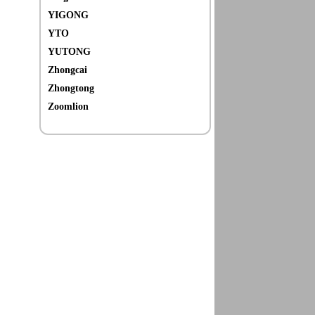
YIGONG
YTO
YUTONG
Zhongcai
Zhongtong
Zoomlion