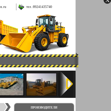
ox.ru
тел.:
89241435740
ПРОИЗВОДИТЕЛИ