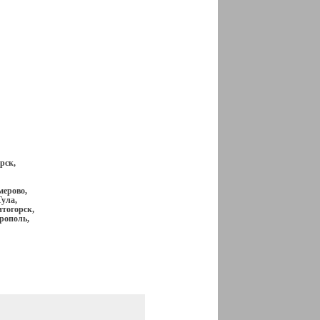
рск,
мерово,
ула,
итогорск,
рополь,