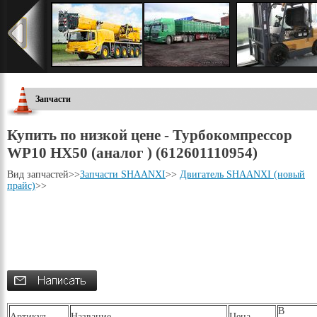
Запчасти
Купить по низкой цене - Турбокомпрессор
WP10 HX50 (аналог ) (612601110954)
Вид запчастей
>>
Запчасти SHAANXI
>>
Двигатель SHAANXI (новый
прайс)
>>
В
Артикул
Название
Цена