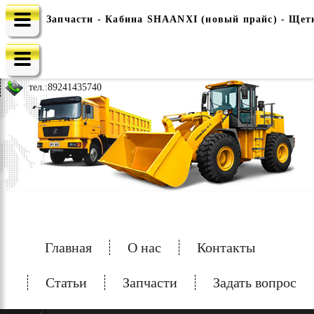
Запчасти - Кабина SHAANXI (новый прайс) - Щет
e-mail: china-spec@inbox.ru
тел.:
89241435740
Главная
О нас
Контакты
Статьи
Запчасти
Задать вопрос