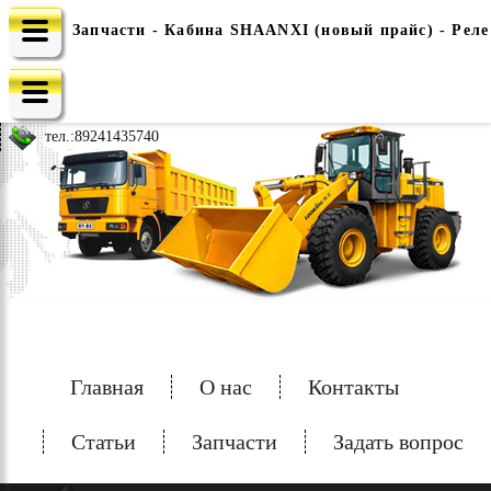
Запчасти - Кабина SHAANXI (новый прайс) - Реле 
e-mail: china-spec@inbox.ru
тел.:
89241435740
Главная
О нас
Контакты
Статьи
Запчасти
Задать вопрос