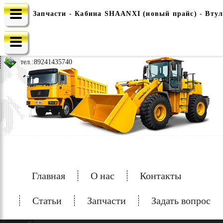
Запчасти - Кабина SHAANXI (новый прайс) - Втул
e-mail: china-spec@inbox.ru
тел.:
89241435740
Главная
О нас
Контакты
Статьи
Запчасти
Задать вопрос