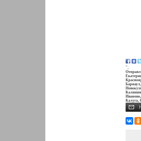
";
Отправля
Екатерин
Краснояр
Барнаул,
Новокузн
Калининг
Иваново,
Калуга, 