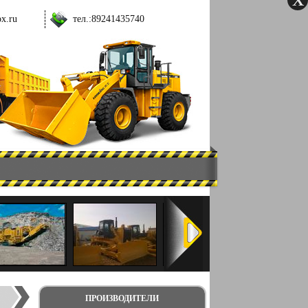
ox.ru
тел.:
89241435740
ПРОИЗВОДИТЕЛИ