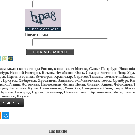
Введите код
ем заказы во все города России, в том числе: Москва, Санкт-Петербург, Новосиби
бург, Нижний Новгород, Казань, Челябинск, Омск, Самара, Ростов-на-Дону, Уфа,
ск, Пермь, Воронеж, Волгоград, Краснодар, Саратов, Тюмень, Тольятти, Ижевск,
 , Иркутск, Хабаровск, Ярославль, Владивосток, Махачкала, Томск, Оренбург, Ке
ецк, Рязань, Астрахань, Набережные Челны, Пенза, Липецк, Киров, Чебоксары, Т
рад, Балашиха, Курск, Севастополь, , Улан-Удэ, Ставрополь, Сочи, Тверь, Магн
 Брянск, Белгород, Сургут, Владимир, Нижний Тагил, Архангельск, Чита, Симфе
Смоленск, Якутск.
!
Название