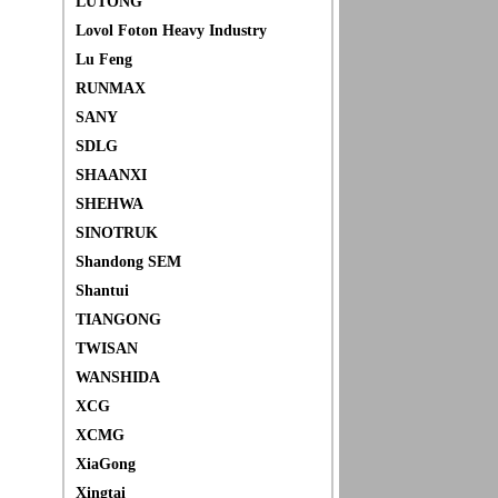
LUTONG
Lovol Foton Heavy Industry
Lu Feng
RUNMAX
SANY
SDLG
SHAANXI
SHEHWA
SINOTRUK
Shandong SEM
Shantui
TIANGONG
TWISAN
WANSHIDA
XCG
XCMG
XiaGong
Xingtai