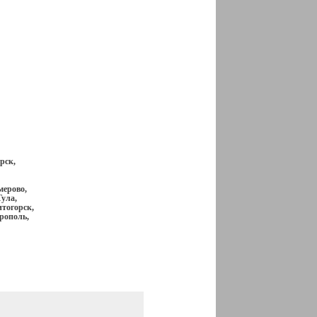
рск,
мерово,
ула,
итогорск,
рополь,