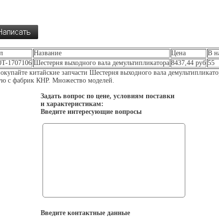
л
Название
Цена
В н
0T-1707106
Шестерня выходного вала демультипликатора
8437,44 руб
55
окупайте китайские запчасти Шестерня выходного вала демультипликато
ю с фабрик КНР. Множество моделей.
Задать вопрос по цене, условиям поставки
и характеристикам:
Введите интересующие вопросы
Введите контактные данные