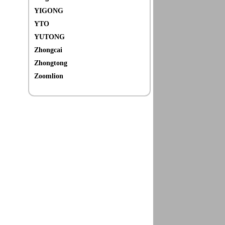
YIGONG
YTO
YUTONG
Zhongcai
Zhongtong
Zoomlion