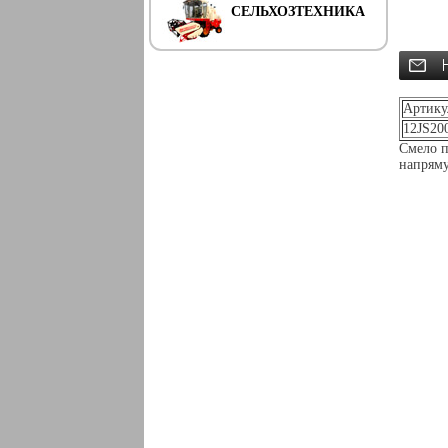
СЕЛЬХОЗТЕХНИКА
Артику
12JS20
Смело п
напряму