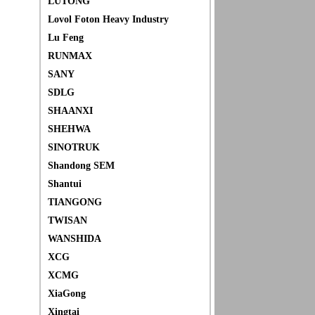
LUTONG
Lovol Foton Heavy Industry
Lu Feng
RUNMAX
SANY
SDLG
SHAANXI
SHEHWA
SINOTRUK
Shandong SEM
Shantui
TIANGONG
TWISAN
WANSHIDA
XCG
XCMG
XiaGong
Xingtai