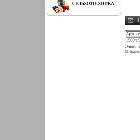
СЕЛЬХОЗТЕХНИКА
Артику
19694 
Очень н
Множест