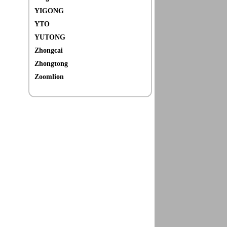
YIGONG
YTO
YUTONG
Zhongcai
Zhongtong
Zoomlion