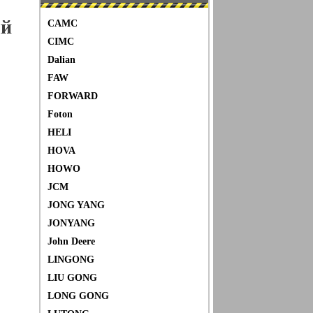
ый
CAMC
CIMC
Dalian
FAW
FORWARD
Foton
HELI
HOVA
HOWO
JCM
JONG YANG
JONYANG
John Deere
LINGONG
LIU GONG
LONG GONG