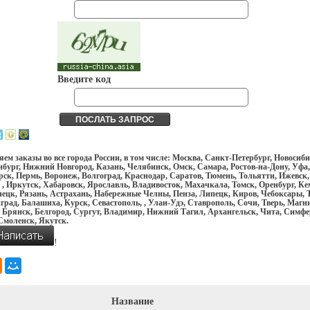
Введите код
ем заказы во все города России, в том числе: Москва, Санкт-Петербург, Новосиби
бург, Нижний Новгород, Казань, Челябинск, Омск, Самара, Ростов-на-Дону, Уфа,
ск, Пермь, Воронеж, Волгоград, Краснодар, Саратов, Тюмень, Тольятти, Ижевск,
 , Иркутск, Хабаровск, Ярославль, Владивосток, Махачкала, Томск, Оренбург, Ке
ецк, Рязань, Астрахань, Набережные Челны, Пенза, Липецк, Киров, Чебоксары, Т
рад, Балашиха, Курск, Севастополь, , Улан-Удэ, Ставрополь, Сочи, Тверь, Магн
 Брянск, Белгород, Сургут, Владимир, Нижний Тагил, Архангельск, Чита, Симфе
Смоленск, Якутск.
!
Название