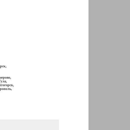
рск,
мерово,
ула,
итогорск,
рополь,