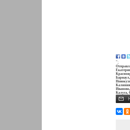
";
Отправля
Екатерин
Краснояр
Барнаул,
Новокузн
Калининг
Иваново,
Калуга, 