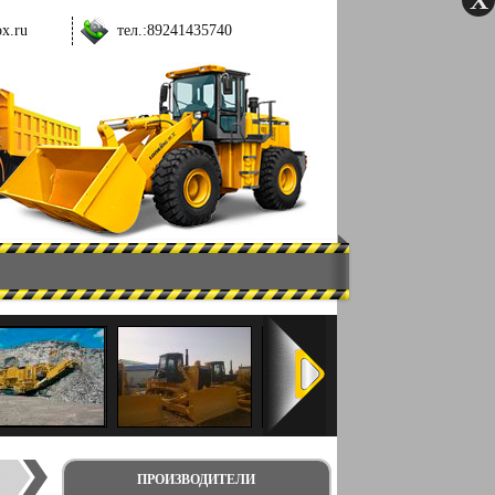
ox.ru
тел.:
89241435740
ПРОИЗВОДИТЕЛИ