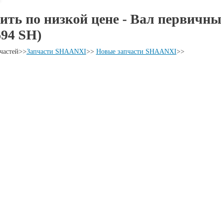
ить по низкой цене - Вал первичн
694 SH)
частей
>>
Запчасти SHAANXI
>>
Новые запчасти SHAANXI
>>