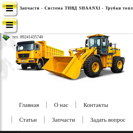
Запчасти - Система ТНВД SHAANXI - Трубки топ
e-mail: china-spec@inbox.ru
тел.:
89241435740
Главная
О нас
Контакты
Статьи
Запчасти
Задать вопрос