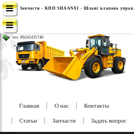
Запчасти - КПП SHAANXI - Шланг клапана управл
e-mail: china-spec@inbox.ru
тел.:
89241435740
Главная
О нас
Контакты
Статьи
Запчасти
Задать вопрос