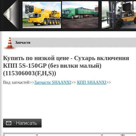
Запчасти
Купить по низкой цене - Сухарь включения
КПП 5S-150GP (без вилки малый)
(115306003(F,H,S))
Вид запчастей
>>
Запчасти SHAANXI
>>
КПП SHAANXI
>>