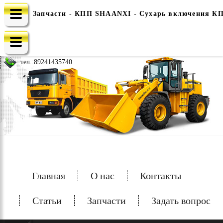
Запчасти - КПП SHAANXI - Сухарь включения КПП
e-mail: china-spec@inbox.ru
тел.:
89241435740
Главная
О нас
Контакты
Статьи
Запчасти
Задать вопрос