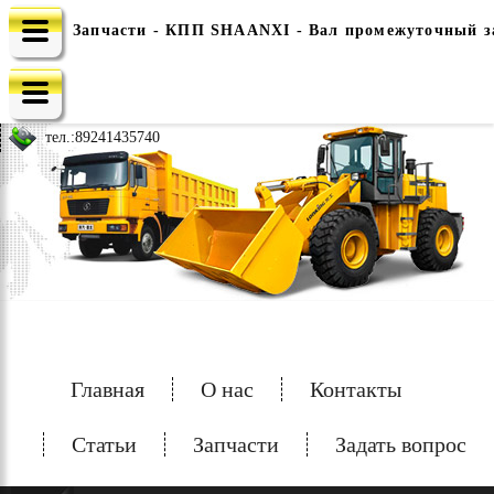
Запчасти - КПП SHAANXI - Вал промежуточный за
e-mail: china-spec@inbox.ru
тел.:
89241435740
Главная
О нас
Контакты
Статьи
Запчасти
Задать вопрос