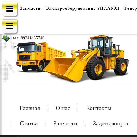
Запчасти - Электрооборудование SHAANXI - Гене
e-mail: china-spec@inbox.ru
тел.:
89241435740
Главная
О нас
Контакты
Статьи
Запчасти
Задать вопрос