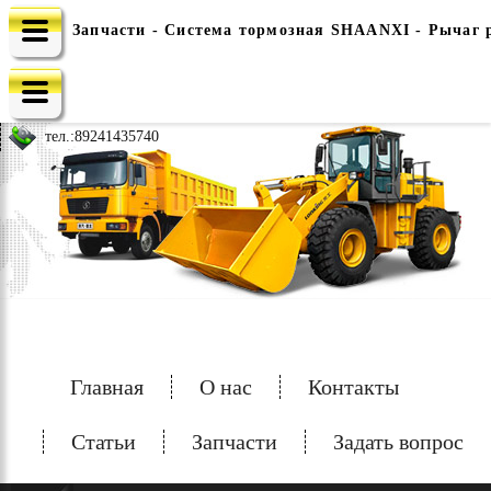
Запчасти - Система тормозная SHAANXI - Рычаг 
e-mail: china-spec@inbox.ru
тел.:
89241435740
Главная
О нас
Контакты
Статьи
Запчасти
Задать вопрос