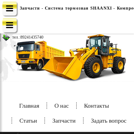
Запчасти - Система тормозная SHAANXI - Компре
e-mail: china-spec@inbox.ru
тел.:
89241435740
Главная
О нас
Контакты
Статьи
Запчасти
Задать вопрос