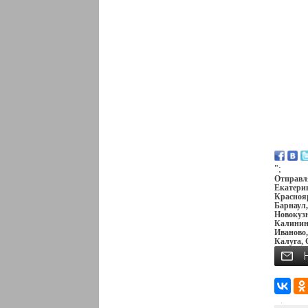
";
Отправля
Екатерин
Краснояр
Барнаул,
Новокузн
Калининг
Иваново,
Калуга, 