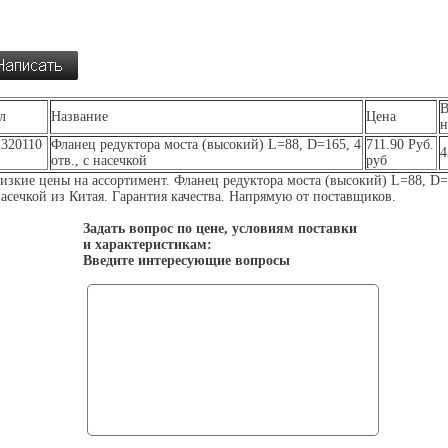
л
Название
Цена
н
320110
Фланец редуктора моста (высокий) L=88, D=165, 4
711.90 Руб.
4
отв., с насечкой
руб
изкие цены на ассортимент. Фланец редуктора моста (высокий) L=88, D=
 насечкой из Китая. Гарантия качества. Напрямую от поставщиков.
Задать вопрос по цене, условиям поставки
и характеристикам:
Введите интересующие вопросы