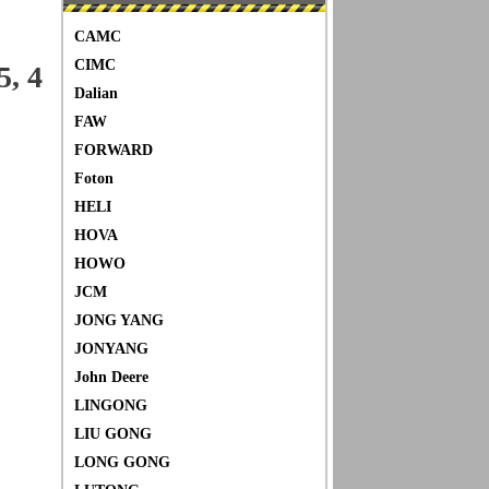
CAMC
CIMC
, 4
Dalian
FAW
FORWARD
Foton
HELI
HOVA
HOWO
JCM
JONG YANG
JONYANG
John Deere
LINGONG
LIU GONG
LONG GONG