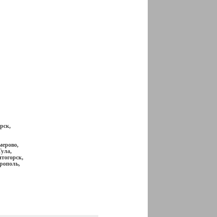
рск,
мерово,
ула,
итогорск,
рополь,