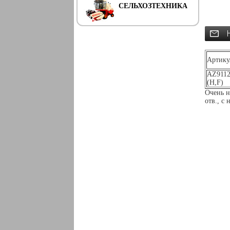
СЕЛЬХОЗТЕХНИКА
Артику
AZ9112
(H,F)
Очень н
отв., с