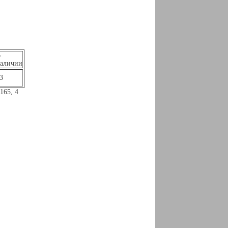
В
аличии
3
165, 4