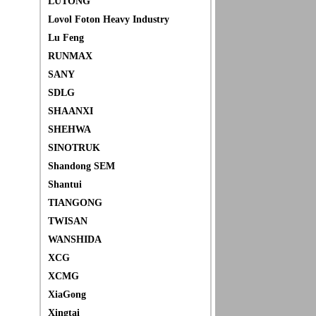
LUTONG
Lovol Foton Heavy Industry
Lu Feng
RUNMAX
SANY
SDLG
SHAANXI
SHEHWA
SINOTRUK
Shandong SEM
Shantui
TIANGONG
TWISAN
WANSHIDA
XCG
XCMG
XiaGong
Xingtai