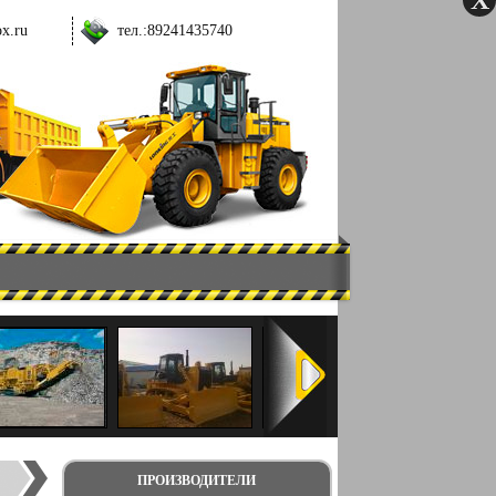
ox.ru
тел.:
89241435740
ПРОИЗВОДИТЕЛИ