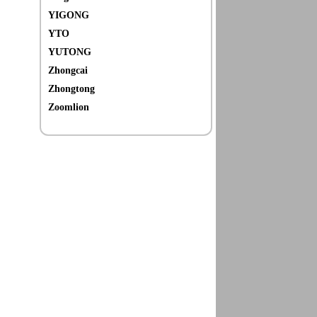
YIGONG
YTO
YUTONG
Zhongcai
Zhongtong
Zoomlion