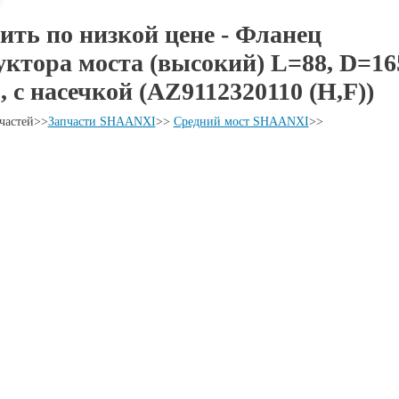
ить по низкой цене - Фланец
уктора моста (высокий) L=88, D=165
., с насечкой (AZ9112320110 (H,F))
частей
>>
Запчасти SHAANXI
>>
Средний мост SHAANXI
>>