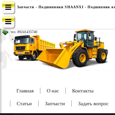
Запчасти - Подшипники SHAANXI - Подшипник выж
e-mail: china-spec@inbox.ru
тел.:
89241435740
Главная
О нас
Контакты
Статьи
Запчасти
Задать вопрос