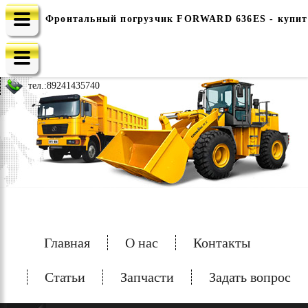
Фронтальный погрузчик FORWARD 636ES - купить
e-mail: china-spec@inbox.ru
тел.:
89241435740
Главная
О нас
Контакты
Статьи
Запчасти
Задать вопрос