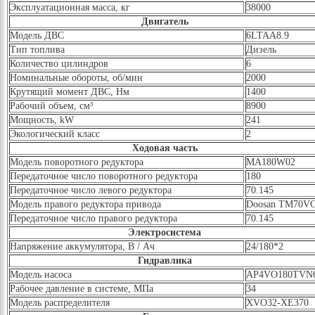
Эксплуатационная масса, кг
38000
Двигатель
Модель ДВС
6LTAA8.9
Тип топлива
Дизель
Количество цилиндров
6
Номинальные обороты, об/мин
2000
Крутящий момент ДВС, Нм
1400
Рабочий объем, см³
8900
Мощность, kW
241
Экологический класс
2
Ходовая часть
Модель поворотного редуктора
MA180W02
Передаточное число поворотного редуктора
180
Передаточное число левого редуктора
70.145
Модель правого редуктора привода
Doosan TM70V
Передаточное число правого редуктора
70.145
Электросистема
Напряжение аккумулятора, В / Ач
24/180*2
Гидравлика
Модель насоса
AP4VO180TVN
Рабочее давление в системе, МПа
34
Модель распределителя
XVO32-XE370