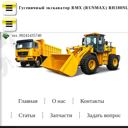
Гусеничный экскаватор RMX (RUNMAX) RH380NL -
e-mail: china-spec@inbox.ru
тел.:
89241435740
Главная
О нас
Контакты
Статьи
Запчасти
Задать вопрос