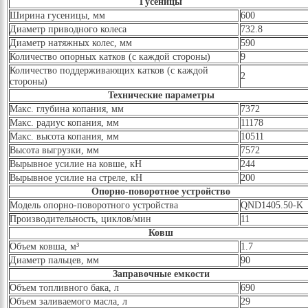
Гусеницы
Ширина гусеницы, мм
600
Диаметр приводного колеса
732.8
Диаметр натяжных колес, мм
590
Количество опорных катков (с каждой стороны)
9
Количество поддерживающих катков (с каждой
2
стороны)
Технические параметры
Макс. глубина копания, мм
7372
Макс. радиус копания, мм
11178
Макс. высота копания, мм
10511
Высота выгрузки, мм
7572
Вырывное усилие на ковше, кН
244
Вырывное усилие на стреле, кН
200
Опорно-поворотное устройство
Модель опорно-поворотного устройства
QND1405.50-K
Производительность, циклов/мин
11
Ковш
Объем ковша, м³
1.7
Диаметр пальцев, мм
90
Заправочные емкости
Объем топливного бака, л
690
Объем заливаемого масла, л
29