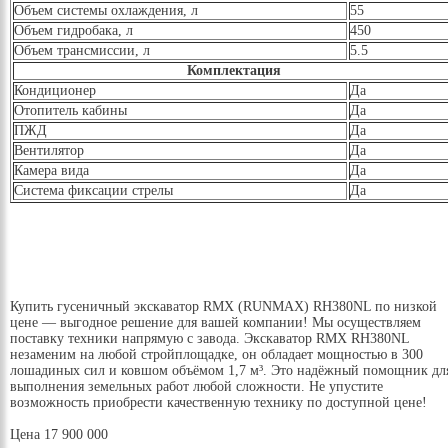
Объем системы охлаждения, л
55
Объем гидробака, л
450
Объем трансмиссии, л
5.5
Комплектация
Кондиционер
Да
Отопитель кабины
Да
ПЖД
Да
Вентилятор
Да
Камера вида
Да
Система фиксации стрелы
Да
Купить гусеничный экскаватор RMX (RUNMAX) RH380NL по низкой
цене — выгодное решение для вашей компании! Мы осуществляем
поставку техники напрямую с завода. Экскаватор RMX RH380NL
незаменим на любой стройплощадке, он обладает мощностью в 300
лошадиных сил и ковшом объёмом 1,7 м³. Это надёжный помощник дл
выполнения земельных работ любой сложности. Не упустите
возможность приобрести качественную технику по доступной цене!
Цена
17 900 000