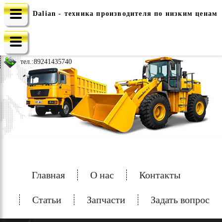
Dalian - техника производителя по низким ценам
e-mail: china-spec@inbox.ru
тел.:
89241435740
Главная
О нас
Контакты
Статьи
Запчасти
Задать вопрос