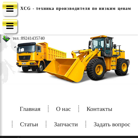
XCG - техника производителя по низким ценам
e-mail: china-spec@inbox.ru
тел.:
89241435740
Главная
О нас
Контакты
Статьи
Запчасти
Задать вопрос