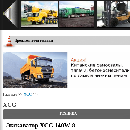
Производители техники
Главная >>
XCG
>>
XCG
ТЕХНИКА
Экскаватор XCG 140W-8